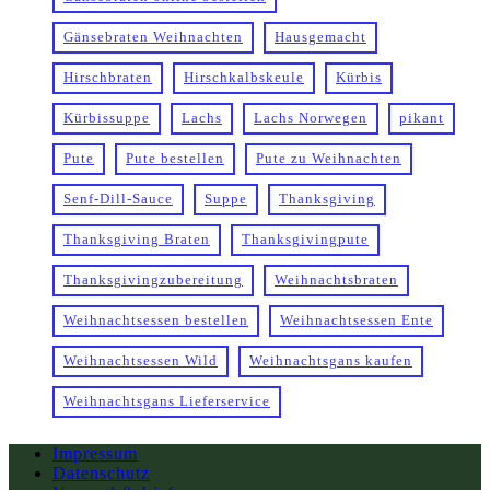
Gänsebraten Weihnachten
Hausgemacht
Hirschbraten
Hirschkalbskeule
Kürbis
Kürbissuppe
Lachs
Lachs Norwegen
pikant
Pute
Pute bestellen
Pute zu Weihnachten
Senf-Dill-Sauce
Suppe
Thanksgiving
Thanksgiving Braten
Thanksgivingpute
Thanksgivingzubereitung
Weihnachtsbraten
Weihnachtsessen bestellen
Weihnachtsessen Ente
Weihnachtsessen Wild
Weihnachtsgans kaufen
Weihnachtsgans Lieferservice
Impressum
Datenschutz