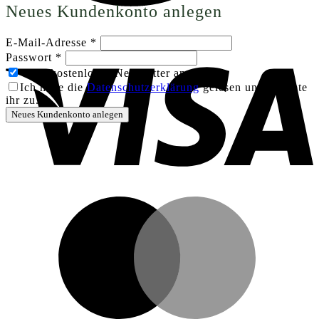
Neues Kundenkonto anlegen
Erforderlich
E-Mail-Adresse
*
V
Erforderlich
Passwort
*
Zum kostenlosen Newsletter anmelden
Ich habe die
Datenschutzerklärung
gelesen und stimmte
ihr zu.
*
Neues Kundenkonto anlegen
M