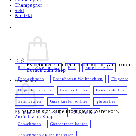
Champagner
Sekt
Kontakt
Tags
Es befinden sich keine Produkte im Warenkorb.
Barbarie-Entenbraten
Ente
Ente bestellen
Zurück zum Shop
Ente gebraten
Entenbraten Weihnachten
Flugente
Warenkorb
Flugenten kaufen
frischer Lachs
Gans bestellen
Gans kaufen
Gans kaufen online
glutenfrei
Es befinden sich keine Produkte im Warenkorb.
Gourmet Essen bestellen
Gravedlachs
Zurück zum Shop
Gänsebraten
Gänsebraten kaufen
Gänsebraten online bestellen