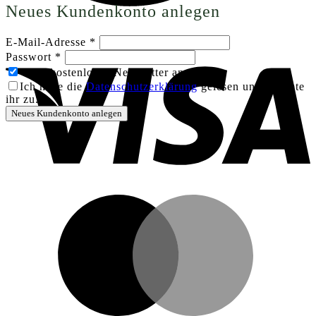
Neues Kundenkonto anlegen
Erforderlich
E-Mail-Adresse
*
V
Erforderlich
Passwort
*
Zum kostenlosen Newsletter anmelden
Ich habe die
Datenschutzerklärung
gelesen und stimmte
ihr zu.
*
Neues Kundenkonto anlegen
M