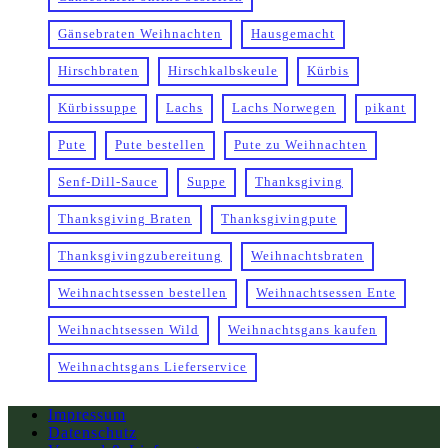
Gänsebraten Weihnachten
Hausgemacht
Hirschbraten
Hirschkalbskeule
Kürbis
Kürbissuppe
Lachs
Lachs Norwegen
pikant
Pute
Pute bestellen
Pute zu Weihnachten
Senf-Dill-Sauce
Suppe
Thanksgiving
Thanksgiving Braten
Thanksgivingpute
Thanksgivingzubereitung
Weihnachtsbraten
Weihnachtsessen bestellen
Weihnachtsessen Ente
Weihnachtsessen Wild
Weihnachtsgans kaufen
Weihnachtsgans Lieferservice
Impressum
Datenschutz