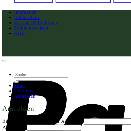
Impressum
Datenschutz
Versand & Lieferung
Zahlungsweisen
AGB
Suche
nach:
Shop
Über uns
Anmelden
Anmelden
Erforderlich
Benutzername oder E-Mail-Adresse
*
Erforderlich
Passwort
*