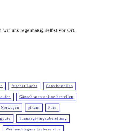
 wir uns regelmäßig selbst vor Ort.
en
frischer Lachs
Gans bestellen
kaufen
Gänsebraten online bestellen
 Norwegen
pikant
Pute
gpute
Thanksgivingzubereitung
Weihnachtsgans Lieferservice