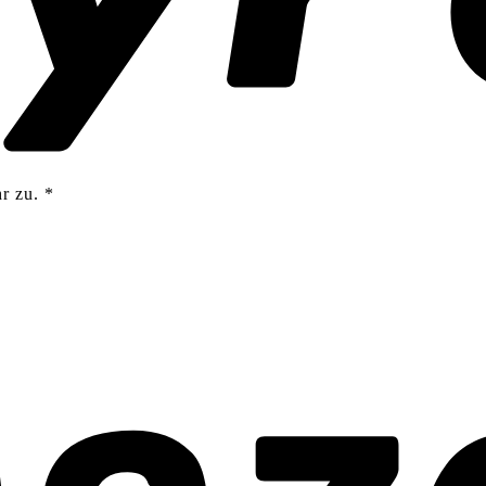
r zu.
*