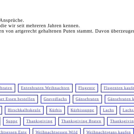
 Ansprüche.
die wir seit mehreren Jahren kennen.
en von artgerecht gehaltenen Puten stammt. Davon überzeugen
ebraten
Entenbraten Weihnachten
Flugente
Flugenten kauf
et Essen bestellen
Gravedlachs
Gänsebraten
Gänsebraten 
Hirschkalbskeule
Kürbis
Kürbissuppe
Lachs
Lachs
Suppe
Thanksgiving
Thanksgiving Braten
Thanksgivin
htsessen Ente
Weihnachtsessen Wild
Weihnachtsgans kaufen