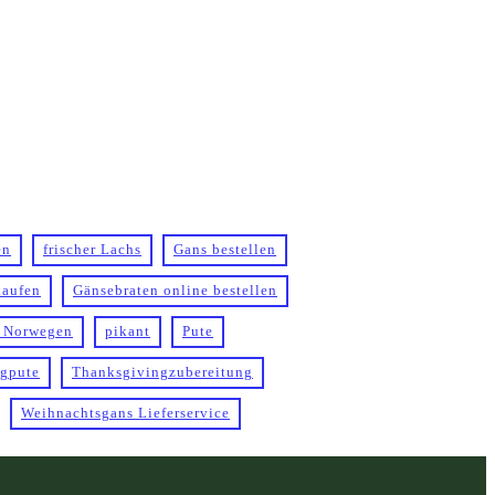
en
frischer Lachs
Gans bestellen
kaufen
Gänsebraten online bestellen
 Norwegen
pikant
Pute
gpute
Thanksgivingzubereitung
Weihnachtsgans Lieferservice