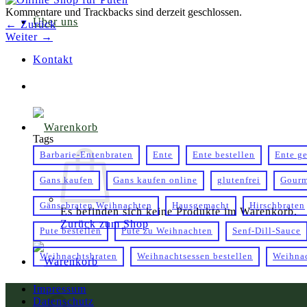
Kommentare und Trackbacks sind derzeit geschlossen.
Über uns
←
Zurück
Weiter
→
Kontakt
Tags
Barbarie-Entenbraten
Ente
Ente bestellen
Ente g
Gans kaufen
Gans kaufen online
glutenfrei
Gourm
Gänsebraten Weihnachten
Hausgemacht
Hirschbraten
Es befinden sich keine Produkte im Warenkorb.
Zurück zum Shop
Pute bestellen
Pute zu Weihnachten
Senf-Dill-Sauce
Weihnachtsbraten
Weihnachtsessen bestellen
Weihnac
Warenkorb
Impressum
Datenschutz