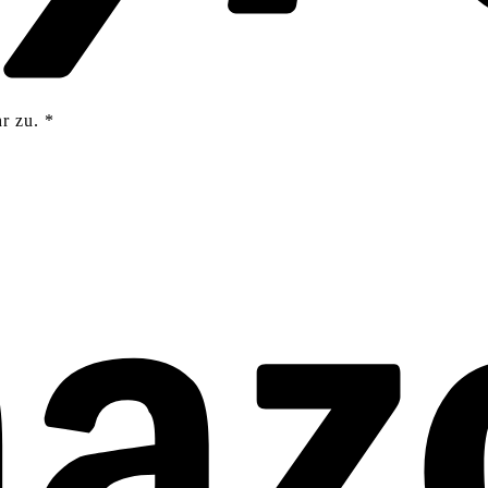
r zu.
*