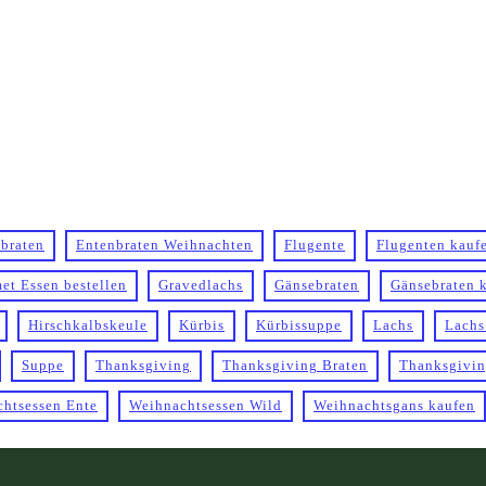
ebraten
Entenbraten Weihnachten
Flugente
Flugenten kauf
et Essen bestellen
Gravedlachs
Gänsebraten
Gänsebraten 
Hirschkalbskeule
Kürbis
Kürbissuppe
Lachs
Lachs
Suppe
Thanksgiving
Thanksgiving Braten
Thanksgivin
htsessen Ente
Weihnachtsessen Wild
Weihnachtsgans kaufen