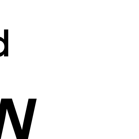
Cash
On
Delivery