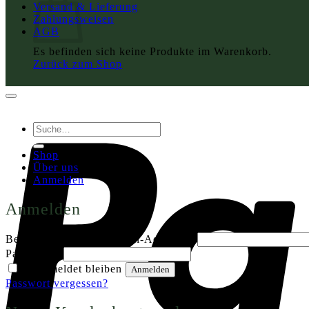
Versand & Lieferung
Zahlungsweisen
AGB
Es befinden sich keine Produkte im Warenkorb.
Zurück zum Shop
Suche
nach:
Shop
Über uns
Anmelden
Anmelden
Erforderlich
Benutzername oder E-Mail-Adresse
*
Erforderlich
Passwort
*
Angemeldet bleiben
Anmelden
Passwort vergessen?