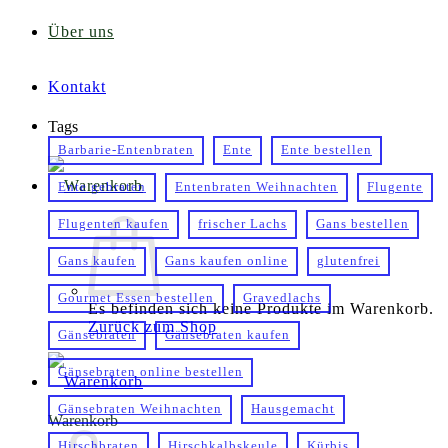
Über uns
Kontakt
Tags
Barbarie-Entenbraten
Ente
Ente bestellen
Ente gebraten
Entenbraten Weihnachten
Flugente
Flugenten kaufen
frischer Lachs
Gans bestellen
Gans kaufen
Gans kaufen online
glutenfrei
Gourmet Essen bestellen
Gravedlachs
Es befinden sich keine Produkte im Warenkorb.
Zurück zum Shop
Gänsebraten
Gänsebraten kaufen
Gänsebraten online bestellen
Gänsebraten Weihnachten
Hausgemacht
Warenkorb
Hirschbraten
Hirschkalbskeule
Kürbis