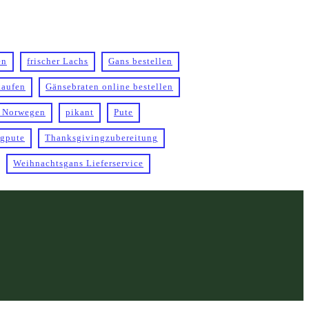
en
frischer Lachs
Gans bestellen
kaufen
Gänsebraten online bestellen
 Norwegen
pikant
Pute
gpute
Thanksgivingzubereitung
Weihnachtsgans Lieferservice
PayPal