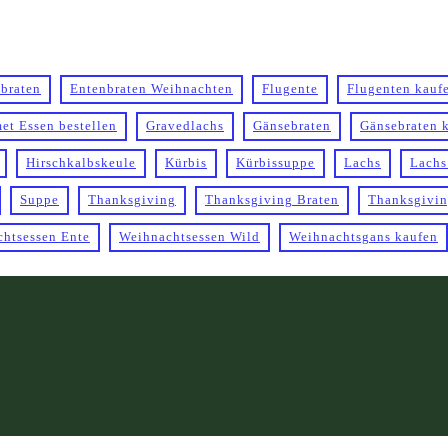
ebraten
Entenbraten Weihnachten
Flugente
Flugenten kauf
et Essen bestellen
Gravedlachs
Gänsebraten
Gänsebraten 
Hirschkalbskeule
Kürbis
Kürbissuppe
Lachs
Lachs
Suppe
Thanksgiving
Thanksgiving Braten
Thanksgivin
htsessen Ente
Weihnachtsessen Wild
Weihnachtsgans kaufen