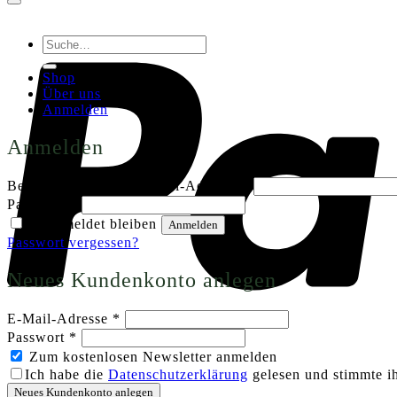
Suche
nach:
Shop
Über uns
Anmelden
Anmelden
Erforderlich
Benutzername oder E-Mail-Adresse
*
Erforderlich
Passwort
*
Angemeldet bleiben
Anmelden
Passwort vergessen?
Neues Kundenkonto anlegen
Erforderlich
E-Mail-Adresse
*
Erforderlich
Passwort
*
Zum kostenlosen Newsletter anmelden
Ich habe die
Datenschutzerklärung
gelesen und stimmte ih
Neues Kundenkonto anlegen