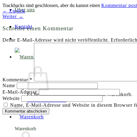
Trackbacks sind geschlossen, aber du kannst einen
Kommentar pos
Über uns
←
Zurück
Weiter
→
Kontakt
Schreibe einen Kommentar
Deine E-Mail-Adresse wird nicht veröffentlicht.
Erforderlic
Kommentar
*
Name
E-Mail-Adresse
Es befinden sich keine Produkte im Warenkorb.
Website
Zurück zum Shop
Name, E-Mail-Adresse und Website in diesem Browser f
Warenkorb